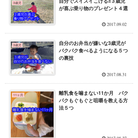
自分でスイスイこげる⁈３歳児
3歳児
が喜ぶ乗り物のプレゼント４選
2017.09.02
自分のお弁当が嫌いな3歳児が
3歳児
バクバク食べるようになる５つ
の裏技
2017.08.31
離乳食を噛まない11か月 パク
11ヶ月
パクもぐもぐと咀嚼を教える方
法５つ