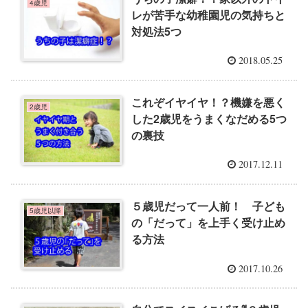
4歳児
レが苦手な幼稚園児の気持ちと
対処法5つ
2018.05.25
これぞイヤイヤ！？機嫌を悪く
2歳児
した2歳児をうまくなだめる5つ
の裏技
2017.12.11
５歳児だって一人前！ 子ども
5歳児以降
の「だって」を上手く受け止め
る方法
2017.10.26