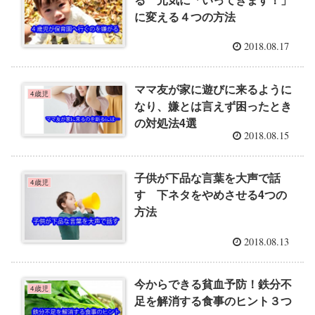
に変える４つの方法
2018.08.17
ママ友が家に遊びに来るように
4歳児
なり、嫌とは言えず困ったとき
の対処法4選
2018.08.15
子供が下品な言葉を大声で話
4歳児
す 下ネタをやめさせる4つの
方法
2018.08.13
今からできる貧血予防！鉄分不
4歳児
足を解消する食事のヒント３つ