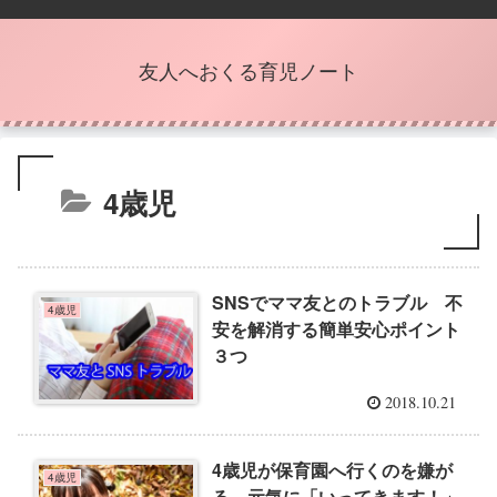
友人へおくる育児ノート
4歳児
SNSでママ友とのトラブル 不
4歳児
安を解消する簡単安心ポイント
３つ
2018.10.21
4歳児が保育園へ行くのを嫌が
4歳児
る 元気に「いってきます！」