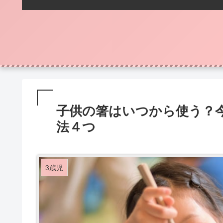
子供の箸はいつから使う？
法４つ
3歳児