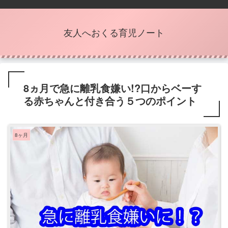
友人へおくる育児ノート
8ヵ月で急に離乳食嫌い!?口からベーす
る赤ちゃんと付き合う５つのポイント
8ヶ月