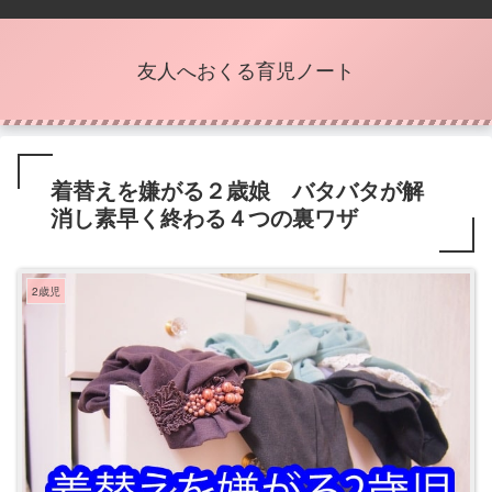
友人へおくる育児ノート
着替えを嫌がる２歳娘 バタバタが解
消し素早く終わる４つの裏ワザ
2歳児